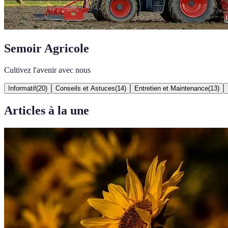
Semoir Agricole
Cultivez l'avenir avec nous
Informatif
(
20
)
Conseils et Astuces
(
14
)
Entretien et Maintenance
(
13
)
Articles à la une