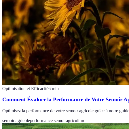
Optimisation et Efficacité
6
min
Comment Évaluer la Performance de Votre Semoir Ag
Optimisez la performance de votre semoir agricole grâce à notre guide
semoir agricole
performance semoir
agriculture