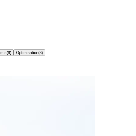
emis
(
9
)
Optimisation
(
8
)