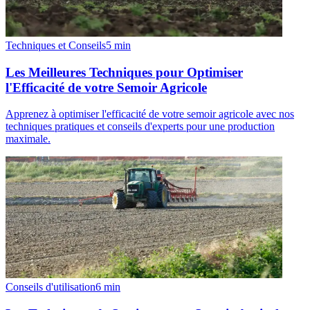
Techniques et Conseils
5
min
Les Meilleures Techniques pour Optimiser
l'Efficacité de votre Semoir Agricole
Apprenez à optimiser l'efficacité de votre semoir agricole avec nos
techniques pratiques et conseils d'experts pour une production
maximale.
Conseils d'utilisation
6
min