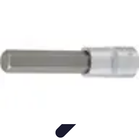
Semoir Agricole
Comparatifs
Guide d'Achat
Conseils Pratiques
Les Semoirs de
Précision
Guides d'Achat
Semoir Agricole