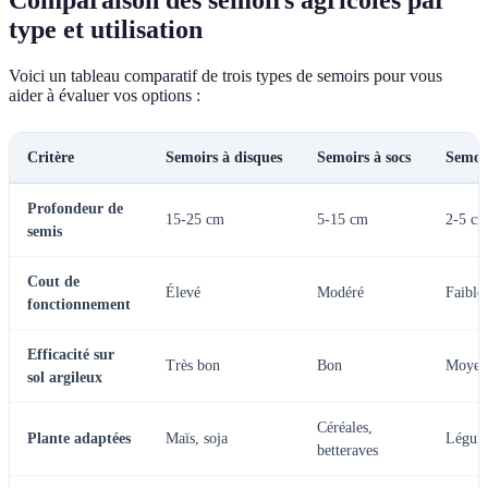
Comparaison des semoirs agricoles par
type et utilisation
Voici un tableau comparatif de trois types de semoirs pour vous
aider à évaluer vos options :
Critère
Semoirs à disques
Semoirs à socs
Semoir
Profondeur de
15-25 cm
5-15 cm
2-5 c
semis
Cout de
Élevé
Modéré
Faible
fonctionnement
Efficacité sur
Très bon
Bon
Moyen
sol argileux
Céréales,
Plante adaptées
Maïs, soja
Légume
betteraves