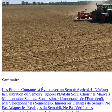
Sommaire
Les Erreurs Courantes à Éviter avec un Semoir Agricole
1. Négliger
la Calibration du Semoir
2. Ignorer l'État du Sol
3. Choisir le Mauvais
Moment pour Semer
4. Sous-estimer l'Importance de l'Entretien
5.
Mal Sélectionner les Semences
6. Ignorer les Densités de Semis
7. Ne
Pas Adapter les Réglages du Semoir
8. Ne Pas Vérifier les