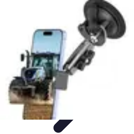
Semoir Agricole
Comparatifs
Guide d'Achat
Conseils Pratiques
Les Semoirs de
Précision
Guides d'Achat
Semoir Agricole