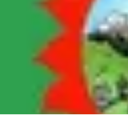
Semoir Agricole
Comparatifs
Guide d'Achat
Conseils Pratiques
Les Semoirs de Précisio
Semoir Agricole