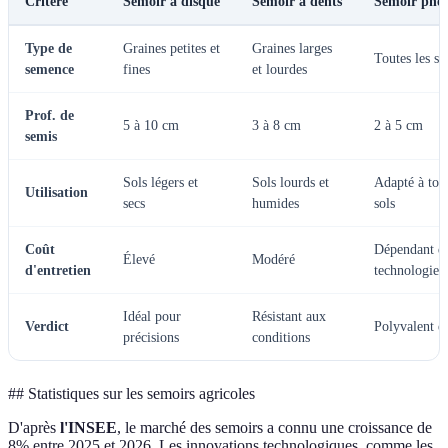
Critère
Semoir à disque
Semoir à dents
Semoir pne
Type de
Graines petites et
Graines larges
Toutes les s
semence
fines
et lourdes
Prof. de
5 à 10 cm
3 à 8 cm
2 à 5 cm
semis
Sols légers et
Sols lourds et
Adapté à tou
Utilisation
secs
humides
sols
Coût
Dépendant de
Élevé
Modéré
d'entretien
technologie
Idéal pour
Résistant aux
Verdict
Polyvalent et
précisions
conditions
## Statistiques sur les semoirs agricoles
D'après
l'INSEE
, le marché des semoirs a connu une croissance de
8% entre 2025 et 2026. Les innovations technologiques, comme les