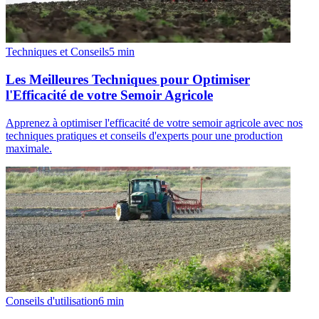
Techniques et Conseils
5
min
Les Meilleures Techniques pour Optimiser
l'Efficacité de votre Semoir Agricole
Apprenez à optimiser l'efficacité de votre semoir agricole avec nos
techniques pratiques et conseils d'experts pour une production
maximale.
Conseils d'utilisation
6
min