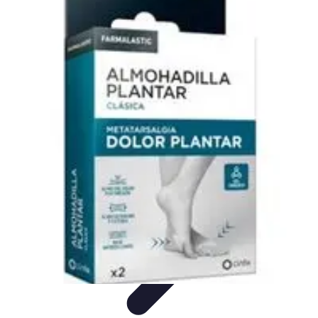
Semoir Agricole
Comparatifs
Guide d'Achat
Conseils Pratiques
Les Semoirs de
Précision
Guides d'Achat
Semoir Agricole