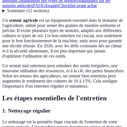
adéquat
Comparaison des types de semoirs
Statistiques sur les
semoirs agricoles
FAQ
Glossaire
Checklist avant achat
Sommaire
(
12
sections
)
Un
semoir agricole
est un équipement essentiel dans le domaine de
l'agriculture, utilisé pour semer des graines de manière uniforme et
précise. Il existe plusieurs types de semoirs, adaptés aux différentes
cultures et types de sol. Un bon entretien est crucial, non seulement
pour le bon fonctionnement de la machine, mais aussi pour garantir
une récolte réussie. En 2026, avec les défis croissants liés au climat
et à la sécurité alimentaire, il est plus important que jamais
d'optimiser l'utilisation de ces outils.
Un semoir mal entretenu peut entraîner des semis irréguliers, une
mauvaise utilisation des ressources, et à la clé, des pertes financières.
Selon les retours des agriculteurs, un semoir bien entretenu peut
augmenter le rendement des cultures de 10 à 15%. Cela souligne
l'importance d'un entretien régulier et minutieux.
Les étapes essentielles de l'entretien
1. Nettoyage régulier
Le nettoyage est la première étape cruciale de l'entretien de votre
semoir agricole. Une machine propre fonctionne mieux et dure plus