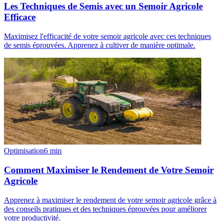
Les Techniques de Semis avec un Semoir Agricole
Efficace
Maximisez l'efficacité de votre semoir agricole avec ces techniques
de semis éprouvées. Apprenez à cultiver de manière optimale.
Optimisation
6
min
Comment Maximiser le Rendement de Votre Semoir
Agricole
Apprenez à maximiser le rendement de votre semoir agricole grâce à
des conseils pratiques et des techniques éprouvées pour améliorer
votre productivité.