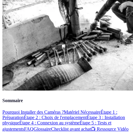
Sommaire
Pourquoi Installer des Caméras ?
Matériel Nécessaire
Étape 1 :
Préparation
Étape 2 : Choix de l'emplacement
Étape 3 : Installation
physique
Étape 4 : Connexion au système
Étape 5 : Tests et
ajustements
FAQ
Glossaire
Checklist avant achat
📺 Ressource Vidéo