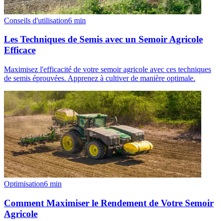
Conseils d'utilisation
6
min
Les Techniques de Semis avec un Semoir Agricole
Efficace
Maximisez l'efficacité de votre semoir agricole avec ces techniques
de semis éprouvées. Apprenez à cultiver de manière optimale.
Optimisation
6
min
Comment Maximiser le Rendement de Votre Semoir
Agricole