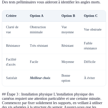
Des tests préliminaires vous aideront à identifier les angles morts.
Critère
Option A
Option B
Option C
Clarté de
Obstruction
Vue
Vue obstruée
vue
minimale
moyenne
Faible
Résistance
Très résistant
Résistant
résistance
Facilité
Facile
Moyenne
Difficile
d'accès
Bonne
Satisfait
Meilleur choix
À éviter
option
## Étape 3 : Installation physique L'installation physique des
caméras requiert une attention particulière et une certaine minutie.
Commencez par fixer solidement les supports, en veillant à utiliser
des vis adaptées à la structure du semoir. Assurez-vous que les