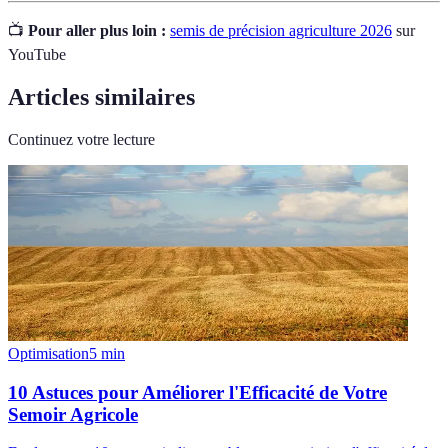
📺
Pour aller plus loin :
semis de précision agriculture 2026
sur
YouTube
Articles similaires
Continuez votre lecture
Optimisation
5
min
10 Astuces pour Améliorer l'Efficacité de Votre
Semoir Agricole