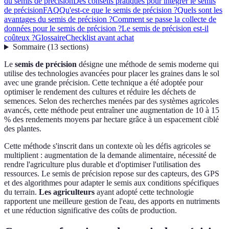
du semis de précision
Des conseils pratiques pour intégrer le semis
de précision
FAQ
Qu'est-ce que le semis de précision ?
Quels sont les
avantages du semis de précision ?
Comment se passe la collecte de
données pour le semis de précision ?
Le semis de précision est-il
coûteux ?
Glossaire
Checklist avant achat
Sommaire
(
13
sections
)
Le
semis de précision
désigne une méthode de semis moderne qui
utilise des technologies avancées pour placer les graines dans le sol
avec une grande précision. Cette technique a été adoptée pour
optimiser le rendement des cultures et réduire les déchets de
semences. Selon des recherches menées par des systèmes agricoles
avancés, cette méthode peut entraîner une augmentation de 10 à 15
% des rendements moyens par hectare grâce à un espacement ciblé
des plantes.
Cette méthode s'inscrit dans un contexte où les défis agricoles se
multiplient : augmentation de la demande alimentaire, nécessité de
rendre l'agriculture plus durable et d'optimiser l'utilisation des
ressources. Le semis de précision repose sur des capteurs, des GPS
et des algorithmes pour adapter le semis aux conditions spécifiques
du terrain.
Les agriculteurs
ayant adopté cette technologie
rapportent une meilleure gestion de l'eau, des apports en nutriments
et une réduction significative des coûts de production.