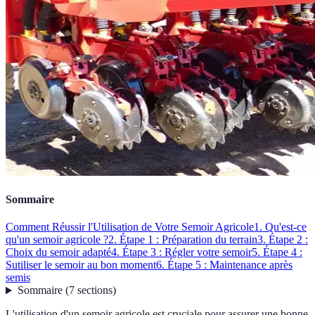
Sommaire
Comment Réussir l'Utilisation de Votre Semoir Agricole
1. Qu'est-ce
qu'un semoir agricole ?
2. Étape 1 : Préparation du terrain
3. Étape 2 :
Choix du semoir adapté
4. Étape 3 : Régler votre semoir
5. Étape 4 :
Sutiliser le semoir au bon moment
6. Étape 5 : Maintenance après
semis
Sommaire
(
7
sections
)
L'utilisation d'un semoir agricole est cruciale pour assurer une bonne