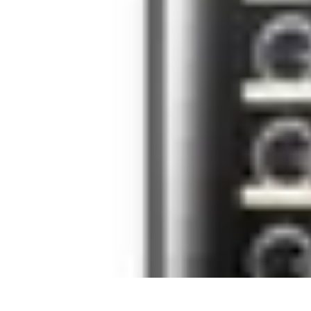
Semoir Agricole
Comparatifs
Guide d'Achat
Conseils Pratiques
Les Semoirs de Précisio
Semoir Agricole