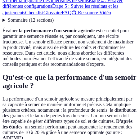
Vérifier la régularité des intervalles de semis
Étape 4 : Essayer
différentes configurations
Étape 5 : Suivre les résultats et les
ajustements
Checklist
Glossaire
FAQ
📺 Ressource Vidéo
Sommaire
(
12
sections
)
Évaluer
la performance d'un semoir agricole
est essentiel pour
garantir une semence réussie et, par conséquent, une récolte
fructueuse. Un semoir efficace permet non seulement de maximiser
la productivité, mais aussi de réduire les coûts et d'optimiser les
ressources. Dans cet article, nous allons aborder les différentes
méthodes pour évaluer l'efficacité de votre semoir, en intégrant des
conseils pratiques et des recommandations d'experts.
Qu'est-ce que la performance d'un semoir
agricole ?
La performance d'un semoir agricole se mesure principalement par
sa capacité à semer de manière uniforme et précise. Cela implique
plusieurs critères, notamment : la profondeur de semis, la distribution
des graines et le taux de pertes lors du semis. Un bon semoir doit
être capable de gérer différents types de sol et de cultures.
D'après
les études
, un semoir performant peut augmenter le rendement des
cultures de 10 à 20 % grâce à une semence optimale (source :
ADEME
).