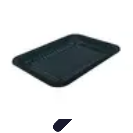
Semoir Agricole
Comparatifs
Guide d'Achat
Conseils Pratiques
Les Semoirs de
Précision
Guides d'Achat
Semoir Agricole