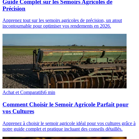
Guide Complet sur les Semoirs Agricoles de
Précision
Apprenez tout sur les semoirs agricoles de précision, un atout
incontournable pour optimiser vos rendements en 2026.
Achat et Comparatifs
6
min
Comment Choisir le Semoir Agricole Parfait pour
vos Cultures
Apprenez à choisir le semoir agricole idéal pour vos cultures grâce à
notre guide complet et pratique incluant des conseils détaillés.