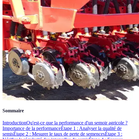
Sommaire
Introduction
Qu'est-ce que la performance d'un semoir agricole ?
Importance de la performance
Étape 1 : Analyser la qualité de
semis
Étape 2 : Mesurer le taux de perte de semences
Étape 3 :