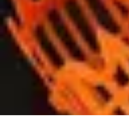
Semoir Agricole
Comparatifs
Guide d'Achat
Conseils Pratiques
Les Semoirs de Précisio
Semoir Agricole