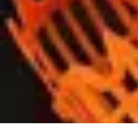
Semoir Agricole
Comparatifs
Guide d'Achat
Conseils Pratiques
Les Semoirs de Précisio
Semoir Agricole